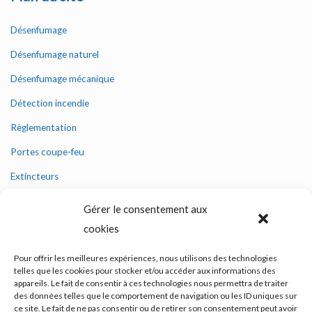
Désenfumage
Désenfumage naturel
Désenfumage mécanique
Détection incendie
Règlementation
Portes coupe-feu
Extincteurs
Blocs de secours
Gérer le consentement aux
Mentions légales
cookies
Politique de cookies (UE)
Pour offrir les meilleures expériences, nous utilisons des technologies
telles que les cookies pour stocker et/ou accéder aux informations des
appareils. Le fait de consentir à ces technologies nous permettra de traiter
des données telles que le comportement de navigation ou les ID uniques sur
Nous contacter
ce site. Le fait de ne pas consentir ou de retirer son consentement peut avoir